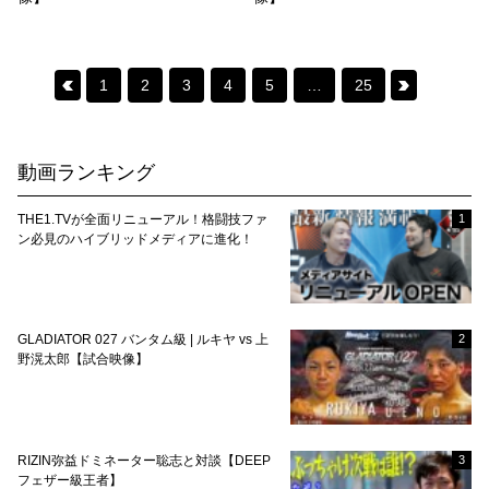
Posts
1
2
3
4
5
…
25
pagination
動画ランキング
THE1.TVが全面リニューアル！格闘技ファ
1
ン必見のハイブリッドメディアに進化！
GLADIATOR 027 バンタム級 | ルキヤ vs 上
2
野滉太郎【試合映像】
RIZIN弥益ドミネーター聡志と対談【DEEP
3
フェザー級王者】