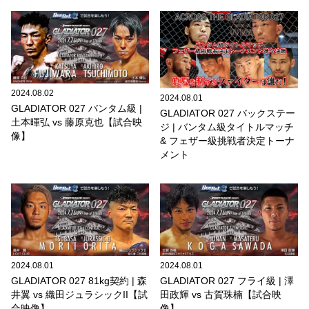
2024.08.02
2024.08.01
GLADIATOR 027 バンタム級 |
GLADIATOR 027 バックステー
土本暉弘 vs 藤原克也【試合映
ジ | バンタム級タイトルマッチ
像】
& フェザー級挑戦者決定トーナ
メント
2024.08.01
2024.08.01
GLADIATOR 027 81kg契約 | 森
GLADIATOR 027 フライ級 | 澤
井翼 vs 織田ジュラシックII【試
田政輝 vs 古賀珠楠【試合映
合映像】
像】