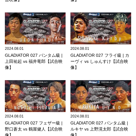
2024.08.01
2024.08.01
GLADIATOR 027 バンタム級 |
GLADIATOR 027 フライ級 | カ
上田祐起 vs 福井竜郎【試合映
ーヴィ vs しゅんすけ【試合映
像】
像】
2024.08.01
2024.08.01
GLADIATOR 027 フェザー級 |
GLADIATOR 027 バンタム級 |
野口蒼太 vs 鶴屋健人【試合映
ルキヤ vs 上野滉太郎【試合映
像】
像】