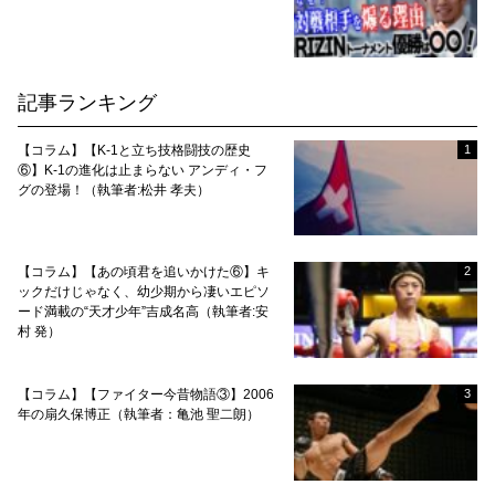
記事ランキング
【コラム】【K-1と立ち技格闘技の歴史
1
⑥】K-1の進化は止まらない アンディ・フ
グの登場！（執筆者:松井 孝夫）
【コラム】【あの頃君を追いかけた⑥】キ
2
ックだけじゃなく、幼少期から凄いエピソ
ード満載の“天才少年”吉成名高（執筆者:安
村 発）
【コラム】【ファイター今昔物語③】2006
3
年の扇久保博正（執筆者：亀池 聖二朗）