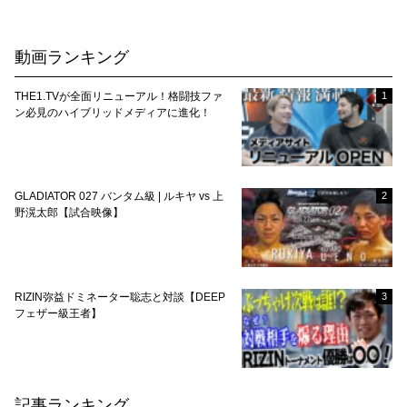
pagination
動画ランキング
THE1.TVが全面リニューアル！格闘技ファ
1
ン必見のハイブリッドメディアに進化！
GLADIATOR 027 バンタム級 | ルキヤ vs 上
2
野滉太郎【試合映像】
RIZIN弥益ドミネーター聡志と対談【DEEP
3
フェザー級王者】
記事ランキング