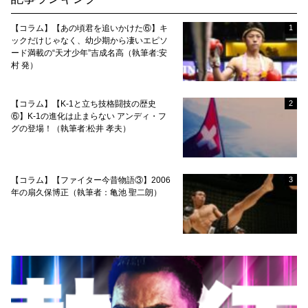
【コラム】【あの頃君を追いかけた⑥】キ
1
ックだけじゃなく、幼少期から凄いエピソ
ード満載の“天才少年”吉成名高（執筆者:安
村 発）
【コラム】【K-1と立ち技格闘技の歴史
2
⑥】K-1の進化は止まらない アンディ・フ
グの登場！（執筆者:松井 孝夫）
【コラム】【ファイター今昔物語③】2006
3
年の扇久保博正（執筆者：亀池 聖二朗）