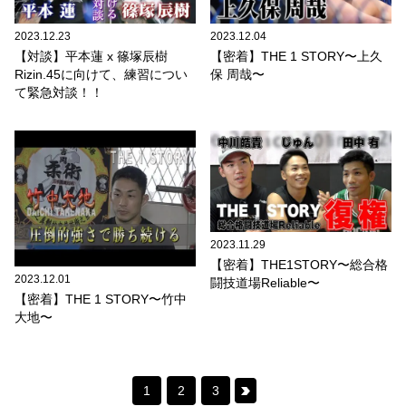
2023.12.23
2023.12.04
【対談】平本蓮 x 篠塚辰樹
【密着】THE 1 STORY〜上久
Rizin.45に向けて、練習につい
保 周哉〜
て緊急対談！！
2023.11.29
【密着】THE1STORY〜総合格
2023.12.01
闘技道場Reliable〜
【密着】THE 1 STORY〜竹中
大地〜
Posts
1
2
3