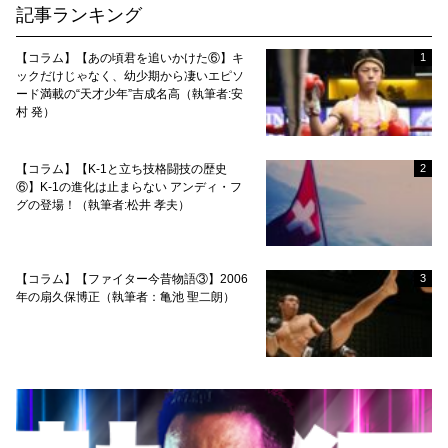
記事ランキング
【コラム】【あの頃君を追いかけた⑥】キ
1
ックだけじゃなく、幼少期から凄いエピソ
ード満載の“天才少年”吉成名高（執筆者:安
村 発）
【コラム】【K-1と立ち技格闘技の歴史
2
⑥】K-1の進化は止まらない アンディ・フ
グの登場！（執筆者:松井 孝夫）
【コラム】【ファイター今昔物語③】2006
3
年の扇久保博正（執筆者：亀池 聖二朗）