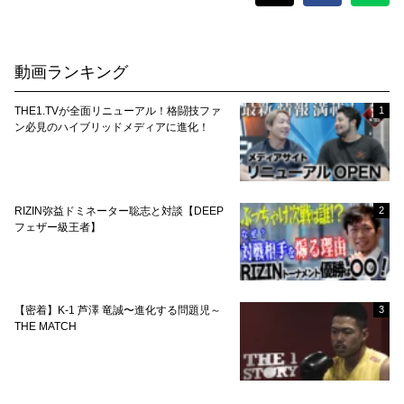
動画ランキング
THE1.TVが全面リニューアル！格闘技ファ
1
ン必見のハイブリッドメディアに進化！
RIZIN弥益ドミネーター聡志と対談【DEEP
2
フェザー級王者】
【密着】K-1 芦澤 竜誠〜進化する問題児～
3
THE MATCH