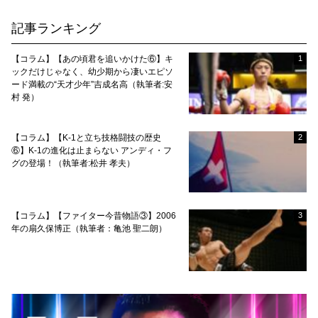
記事ランキング
【コラム】【あの頃君を追いかけた⑥】キ
1
ックだけじゃなく、幼少期から凄いエピソ
ード満載の“天才少年”吉成名高（執筆者:安
村 発）
【コラム】【K-1と立ち技格闘技の歴史
2
⑥】K-1の進化は止まらない アンディ・フ
グの登場！（執筆者:松井 孝夫）
【コラム】【ファイター今昔物語③】2006
3
年の扇久保博正（執筆者：亀池 聖二朗）