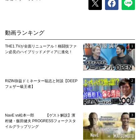
動画ランキング
THE1.TVが全面リニューアル！格闘技ファ
1
ン必見のハイブリッドメディアに進化！
RIZIN弥益ドミネーター聡志と対談【DEEP
2
フェザー級王者】
NavE vs松本一郎 【ゲスト解説】濱
3
村健・飯田健夫 PROGRESSフォークスタ
イルグラップリング