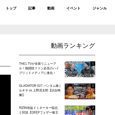
トップ
記事
動画
イベント
ジャンル
動画ランキング
THE1.TVが全面リニューア
1
ル！格闘技ファン必見のハイ
ブリッドメディアに進化！
GLADIATOR 027 バンタム級 |
2
ルキヤ vs 上野滉太郎【試合映
像】
RIZIN弥益ドミネーター聡志
3
と対談【DEEPフェザー級王