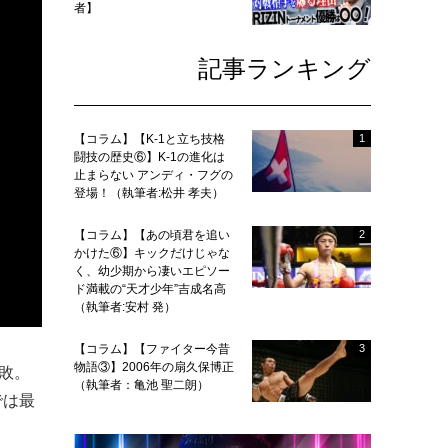
者】
記事ランキング
【コラム】【K-1と立ち技格
1
闘技の歴史⑥】K-1の進化は
止まらない アンディ・フグの
登場！（執筆者:松井 孝夫）
【コラム】【あの頃君を追い
2
かけた⑥】キックだけじゃな
く、幼少期から凄いエピソー
ド満載の“天才少年”吉成名高
（執筆者:安村 発）
【コラム】【ファイター今昔
3
物語③】2006年の扇久保博正
無敗。
（執筆者：亀池 聖二朗）
では最