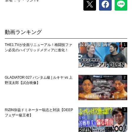
筆者：ザ・ワンTV
動画ランキング
THE1.TVが全面リニューアル！格闘技ファ
1
ン必見のハイブリッドメディアに進化！
GLADIATOR 027 バンタム級 | ルキヤ vs 上
2
野滉太郎【試合映像】
RIZIN弥益ドミネーター聡志と対談【DEEP
3
フェザー級王者】