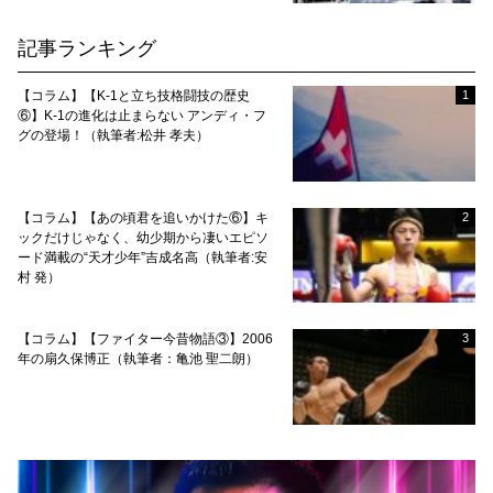
記事ランキング
【コラム】【K-1と立ち技格闘技の歴史
1
⑥】K-1の進化は止まらない アンディ・フ
グの登場！（執筆者:松井 孝夫）
【コラム】【あの頃君を追いかけた⑥】キ
2
ックだけじゃなく、幼少期から凄いエピソ
ード満載の“天才少年”吉成名高（執筆者:安
村 発）
【コラム】【ファイター今昔物語③】2006
3
年の扇久保博正（執筆者：亀池 聖二朗）