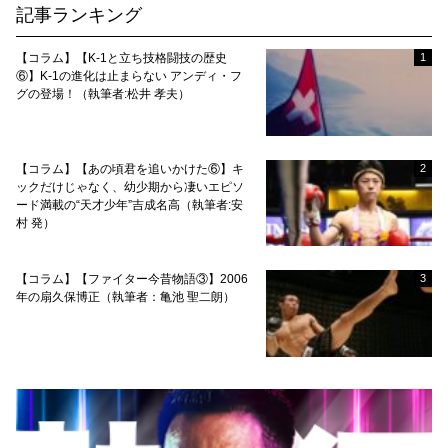
記事ランキング
【コラム】【K-1と立ち技格闘技の歴史
1
⑥】K-1の進化は止まらない アンディ・フ
グの登場！（執筆者:松井 孝夫）
【コラム】【あの頃君を追いかけた⑥】キ
2
ックだけじゃなく、幼少期から凄いエピソ
ード満載の“天才少年”吉成名高（執筆者:安
村 発）
【コラム】【ファイター今昔物語③】2006
3
年の扇久保博正（執筆者：亀池 聖二朗）