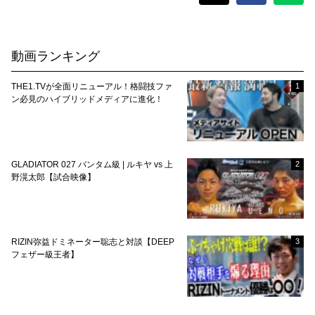
動画ランキング
THE1.TVが全面リニューアル！格闘技ファ
1
ン必見のハイブリッドメディアに進化！
GLADIATOR 027 バンタム級 | ルキヤ vs 上
2
野滉太郎【試合映像】
RIZIN弥益ドミネーター聡志と対談【DEEP
3
フェザー級王者】