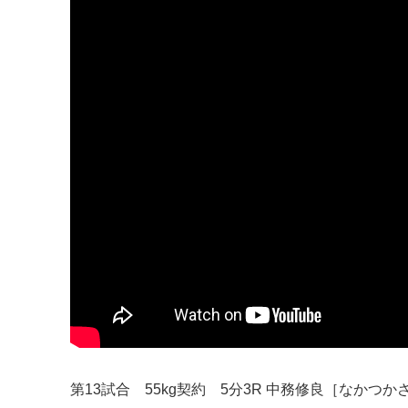
第13試合 55kg契約 5分3R 中務修良［なかつかさ