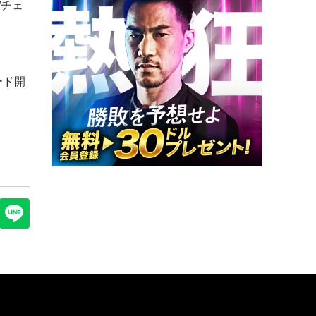
/チェ
ード開