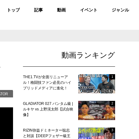
トップ
記事
動画
イベント
ジャンル
動画ランキング
試合
THE1.TVが全面リニューア
1
ル！格闘技ファン必見のハイ
ブリッドメディアに進化！
ATOR
GLADIATOR 027 バンタム級 |
2
ルキヤ vs 上野滉太郎【試合映
像】
RIZIN弥益ドミネーター聡志
3
と対談【DEEPフェザー級王