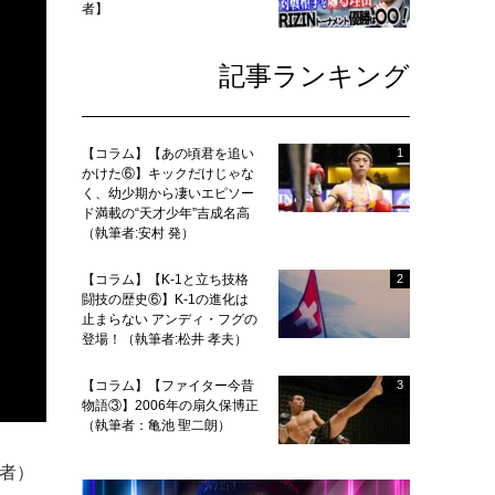
者】
記事ランキング
【コラム】【あの頃君を追い
1
かけた⑥】キックだけじゃな
く、幼少期から凄いエピソー
ド満載の“天才少年”吉成名高
（執筆者:安村 発）
【コラム】【K-1と立ち技格
2
闘技の歴史⑥】K-1の進化は
止まらない アンディ・フグの
登場！（執筆者:松井 孝夫）
【コラム】【ファイター今昔
3
物語③】2006年の扇久保博正
（執筆者：亀池 聖二朗）
王者）