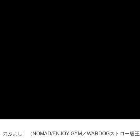
 のぶよし］（NOMAD/ENJOY GYM／WARDOGストロー級