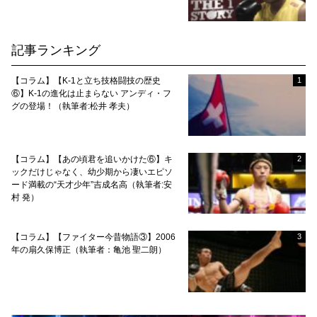
記事ランキング
【コラム】【K-1と立ち技格闘技の歴史
1
⑥】K-1の進化は止まらない アンディ・フ
グの登場！（執筆者:松井 孝夫）
【コラム】【あの頃君を追いかけた⑥】キ
2
ックだけじゃなく、幼少期から凄いエピソ
ード満載の“天才少年”吉成名高（執筆者:安
村 発）
【コラム】【ファイター今昔物語③】2006
3
年の扇久保博正（執筆者：亀池 聖二朗）