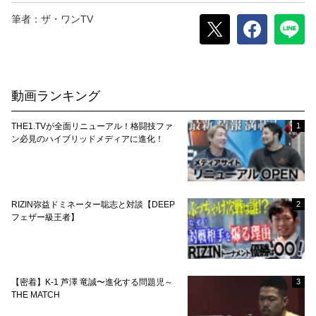
筆者：ザ・ワンTV
動画ランキング
THE1.TVが全面リニューアル！格闘技ファ
1
ン必見のハイブリッドメディアに進化！
RIZIN弥益ドミネーター聡志と対談【DEEP
2
フェザー級王者】
【密着】K-1 芦澤 竜誠〜進化する問題児～
3
THE MATCH