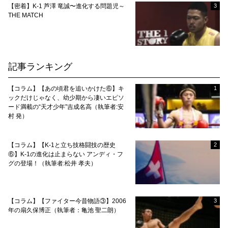
【密着】K-1 芦澤 竜誠〜進化する問題児～
3
THE MATCH
記事ランキング
【コラム】【あの頃君を追いかけた⑥】キ
1
ックだけじゃなく、幼少期から凄いエピソ
ード満載の“天才少年”吉成名高（執筆者:安
村 発）
【コラム】【K-1と立ち技格闘技の歴史
2
⑥】K-1の進化は止まらない アンディ・フ
グの登場！（執筆者:松井 孝夫）
【コラム】【ファイター今昔物語③】2006
3
年の扇久保博正（執筆者：亀池 聖二朗）