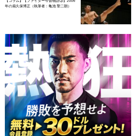
【コラム】【ファイター今昔物語③】2006
3
年の扇久保博正（執筆者：亀池 聖二朗）