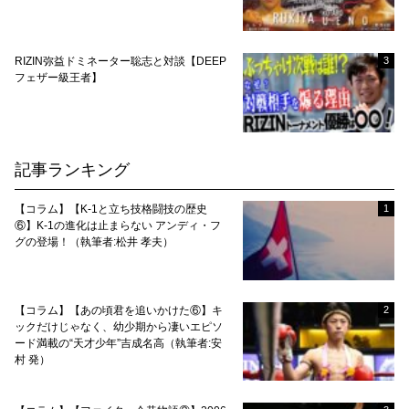
RIZIN弥益ドミネーター聡志と対談【DEEP
3
フェザー級王者】
記事ランキング
【コラム】【K-1と立ち技格闘技の歴史
1
⑥】K-1の進化は止まらない アンディ・フ
グの登場！（執筆者:松井 孝夫）
【コラム】【あの頃君を追いかけた⑥】キ
2
ックだけじゃなく、幼少期から凄いエピソ
ード満載の“天才少年”吉成名高（執筆者:安
村 発）