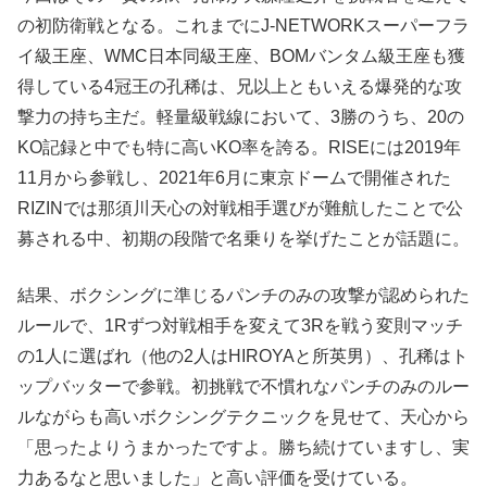
の初防衛戦となる。これまでにJ-NETWORKスーパーフラ
イ級王座、WMC日本同級王座、BOMバンタム級王座も獲
得している4冠王の孔稀は、兄以上ともいえる爆発的な攻
撃力の持ち主だ。軽量級戦線において、3勝のうち、20の
KO記録と中でも特に高いKO率を誇る。RISEには2019年
11月から参戦し、2021年6月に東京ドームで開催された
RIZINでは那須川天心の対戦相手選びが難航したことで公
募される中、初期の段階で名乗りを挙げたことが話題に。
結果、ボクシングに準じるパンチのみの攻撃が認められた
ルールで、1Rずつ対戦相手を変えて3Rを戦う変則マッチ
の1人に選ばれ（他の2人はHIROYAと所英男）、孔稀はト
ップバッターで参戦。初挑戦で不慣れなパンチのみのルー
ルながらも高いボクシングテクニックを見せて、天心から
「思ったよりうまかったですよ。勝ち続けていますし、実
力あるなと思いました」と高い評価を受けている。