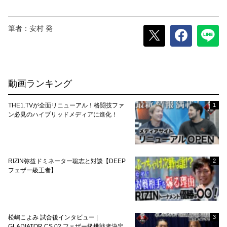
筆者：安村 発
動画ランキング
THE1.TVが全面リニューアル！格闘技ファ
1
ン必見のハイブリッドメディアに進化！
RIZIN弥益ドミネーター聡志と対談【DEEP
2
フェザー級王者】
松嶋こよみ 試合後インタビュー |
3
GLADIATOR CS 02 フェザー級挑戦者決定