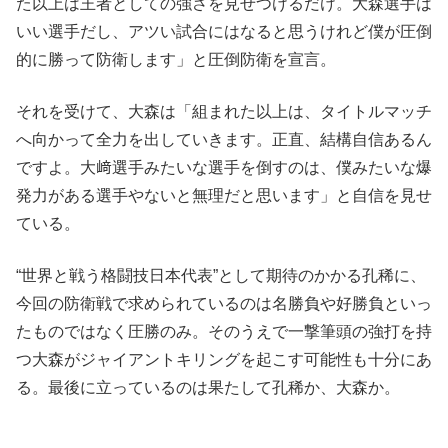
た以上は王者としての強さを見せつけるだけ。大森選手は
いい選手だし、アツい試合にはなると思うけれど僕が圧倒
的に勝って防衛します」と圧倒防衛を宣言。
それを受けて、大森は「組まれた以上は、タイトルマッチ
へ向かって全力を出していきます。正直、結構自信あるん
ですよ。大﨑選手みたいな選手を倒すのは、僕みたいな爆
発力がある選手やないと無理だと思います」と自信を見せ
ている。
“世界と戦う格闘技日本代表”として期待のかかる孔稀に、
今回の防衛戦で求められているのは名勝負や好勝負といっ
たものではなく圧勝のみ。そのうえで一撃筆頭の強打を持
つ大森がジャイアントキリングを起こす可能性も十分にあ
る。最後に立っているのは果たして孔稀か、大森か。