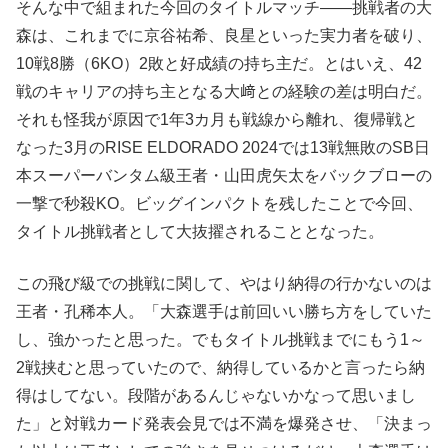
そんな中で組まれた今回のタイトルマッチ――挑戦者の大
森は、これまでに京谷祐希、良星といった実力者を破り、
10戦8勝（6KO）2敗と好成績の持ち主だ。とはいえ、42
戦のキャリアの持ち主となる大﨑との経験の差は明白だ。
それも怪我が原因で1年3カ月も戦線から離れ、復帰戦と
なった3月のRISE ELDORADO 2024では13戦無敗のSB日
本スーパーバンタム級王者・山田虎矢太をバックブローの
一撃で秒殺KO。ビッグインパクトを残したことで今回、
タイトル挑戦者として大抜擢されることとなった。
この飛び級での挑戦に関して、やはり納得の行かないのは
王者・孔稀本人。「大森選手は前回いい勝ち方をしていた
し、強かったと思った。でもタイトル挑戦までにもう1～
2戦挟むと思っていたので、納得しているかと言ったら納
得はしてない。段階があるんじゃないかなって思いまし
た」と対戦カード発表会見では不満を爆発させ、「決まっ