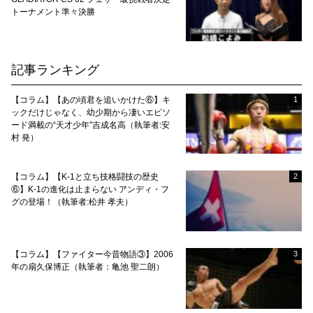
トーナメント準々決勝
記事ランキング
【コラム】【あの頃君を追いかけた⑥】キ
1
ックだけじゃなく、幼少期から凄いエピソ
ード満載の“天才少年”吉成名高（執筆者:安
村 発）
【コラム】【K-1と立ち技格闘技の歴史
2
⑥】K-1の進化は止まらない アンディ・フ
グの登場！（執筆者:松井 孝夫）
【コラム】【ファイター今昔物語③】2006
3
年の扇久保博正（執筆者：亀池 聖二朗）