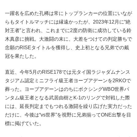
一躍名を広めた孔稀は常にトップランカーの位置にいなが
らもタイトルマッチには縁遠かったが、2023年12月に“絶
対王者”と言われ、これまでに2度の防衛に成功している鈴
木真彦に挑戦。大激闘の末に、大差をつけての判定勝ちで
念願のRISEタイトルを獲得し、史上初となる兄弟での戴
冠を果たした。
直近、今年5月のRISE178では元タイ国ラジャダムナンス
タジアム認定ミニフライ級王者ヨーブアデーンを2RKOで
葬った。ヨーブアデーンはのちにボクシングWBO世界バ
ンタム級王者となる武居由樹とK-1のリングで対戦した際
には、延長判定までもつれる激闘を繰り広げた実力だった
だけに、今後は“vs世界”を視野に兄弟揃ってONE出撃を目
標に掲げていた。