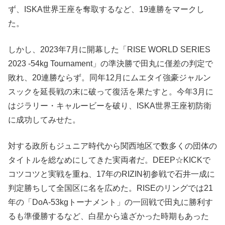
ず、ISKA世界王座を奪取するなど、19連勝をマークし
た。
しかし、2023年7月に開幕した「RISE WORLD SERIES
2023 -54kg Tournament」の準決勝で田丸に僅差の判定で
敗れ、20連勝ならず。同年12月にムエタイ強豪ジャルン
スックを延長戦の末に破って復活を果たすと。今年3月に
はジラリー・キャルービーを破り、ISKA世界王座初防衛
に成功してみせた。
対する政所もジュニア時代から関西地区で数多くの団体の
タイトルを総なめにしてきた実両者だ。DEEP☆KICKで
コツコツと実戦を重ね、17年のRIZIN初参戦で石井一成に
判定勝ちして全国区に名を広めた。RISEのリングでは21
年の「DoA-53kgトーナメント」の一回戦で田丸に勝利す
るも準優勝するなど、白星から遠ざかった時期もあった