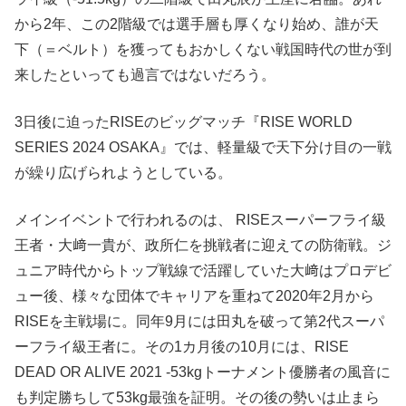
から2年、この2階級では選手層も厚くなり始め、誰が天
下（＝ベルト）を獲ってもおかしくない戦国時代の世が到
来したといっても過言ではないだろう。
3日後に迫ったRISEのビッグマッチ『RISE WORLD
SERIES 2024 OSAKA』では、軽量級で天下分け目の一戦
が繰り広げられようとしている。
メインイベントで行われるのは、 RISEスーパーフライ級
王者・大﨑一貴が、政所仁を挑戦者に迎えての防衛戦。ジ
ュニア時代からトップ戦線で活躍していた大﨑はプロデビ
ュー後、様々な団体でキャリアを重ねて2020年2月から
RISEを主戦場に。同年9月には田丸を破って第2代スーパ
ーフライ級王者に。その1カ月後の10月には、RISE
DEAD OR ALIVE 2021 -53kgトーナメント優勝者の風音に
も判定勝ちして53kg最強を証明。その後の勢いは止まら