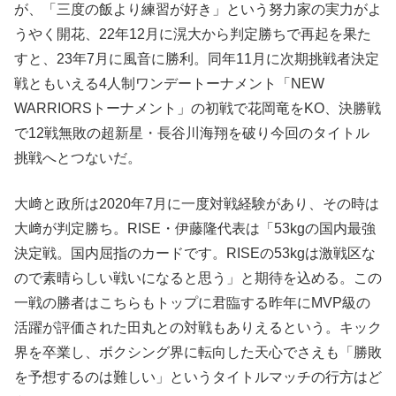
が、「三度の飯より練習が好き」という努力家の実力がよ
うやく開花、22年12月に滉大から判定勝ちで再起を果た
すと、23年7月に風音に勝利。同年11月に次期挑戦者決定
戦ともいえる4人制ワンデートーナメント「NEW
WARRIORSトーナメント」の初戦で花岡竜をKO、決勝戦
で12戦無敗の超新星・長谷川海翔を破り今回のタイトル
挑戦へとつないだ。
大﨑と政所は2020年7月に一度対戦経験があり、その時は
大﨑が判定勝ち。RISE・伊藤隆代表は「53kgの国内最強
決定戦。国内屈指のカードです。RISEの53kgは激戦区な
ので素晴らしい戦いになると思う」と期待を込める。この
一戦の勝者はこちらもトップに君臨する昨年にMVP級の
活躍が評価された田丸との対戦もありえるという。キック
界を卒業し、ボクシング界に転向した天心でさえも「勝敗
を予想するのは難しい」というタイトルマッチの行方はど