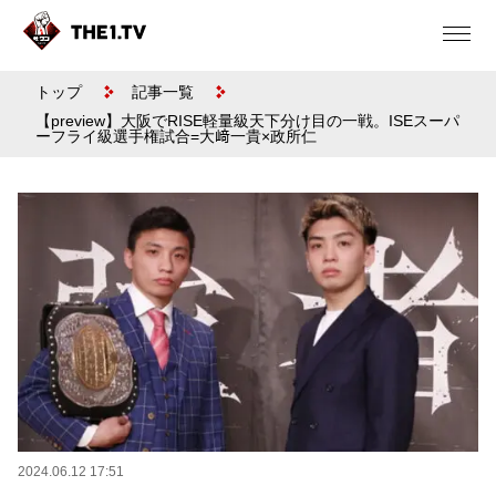
トップ
記事一覧
【preview】大阪でRISE軽量級天下分け目の一戦。ISEスーパ
ーフライ級選手権試合=大﨑一貴×政所仁
2024.06.12 17:51