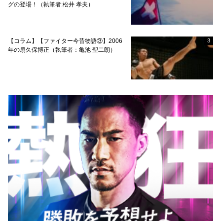
グの登場！（執筆者:松井 孝夫）
【コラム】【ファイター今昔物語③】2006
3
年の扇久保博正（執筆者：亀池 聖二朗）