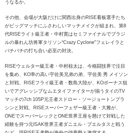
うなるか。
その他、会場が大阪だけに関西出身のRISE看板選手たち
がビッグマッチにふさわしいマッチメイクが組まれ、第8
代RISEライト級王者・中村寛はセミファイナルでブラジ
ルの暴れん坊将軍タリソン“Crazy Cyclone”フェレイラと
バチバチの打ち合い必至の対決。
RISEウェルター級王者・中村椋太は、今格闘技界で注目
を集め、KO率の高い宇佐美兄弟の弟、宇佐美 秀 メイソン
と対戦、RISEフライ級王者・数島大陸が、KOボーナス狙
いでアグレッシブなムエタイファイターが揃うタイのTV
マッチの7ch 105P元王者スドロー・ソージョートンプラ
シンと対戦、RISEスーパーフェザー級王者・大雅が、
ONEでスーパーレックとONE世界王座を懸けて対戦した
経験を持つ元ISAK世界王者ダニエル・プエルタスと戦う
など、現RISE王者勢が海外の強豪勢と激突する。