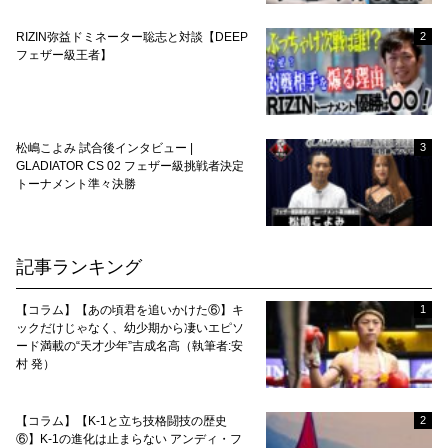
RIZIN弥益ドミネーター聡志と対談【DEEP
2
フェザー級王者】
松嶋こよみ 試合後インタビュー |
3
GLADIATOR CS 02 フェザー級挑戦者決定
トーナメント準々決勝
記事ランキング
【コラム】【あの頃君を追いかけた⑥】キ
1
ックだけじゃなく、幼少期から凄いエピソ
ード満載の“天才少年”吉成名高（執筆者:安
村 発）
【コラム】【K-1と立ち技格闘技の歴史
2
⑥】K-1の進化は止まらない アンディ・フ