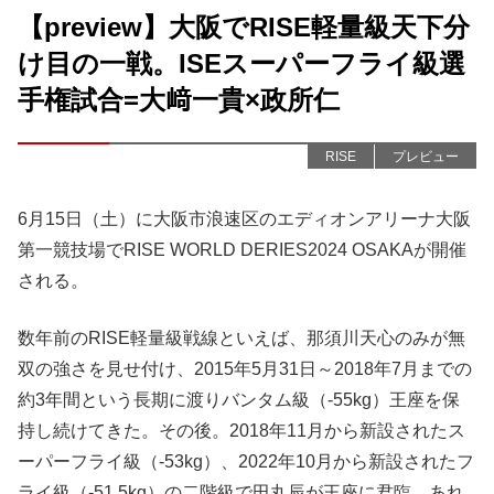
【preview】大阪でRISE軽量級天下分
け目の一戦。ISEスーパーフライ級選
手権試合=大﨑一貴×政所仁
RISE
プレビュー
6月15日（土）に大阪市浪速区のエディオンアリーナ大阪
第一競技場でRISE WORLD DERIES2024 OSAKAが開催
される。
数年前のRISE軽量級戦線といえば、那須川天心のみが無
双の強さを見せ付け、2015年5月31日～2018年7月までの
約3年間という長期に渡りバンタム級（-55kg）王座を保
持し続けてきた。その後。2018年11月から新設されたス
ーパーフライ級（-53kg）、2022年10月から新設されたフ
ライ級（-51.5kg）の二階級で田丸辰が王座に君臨。あれ