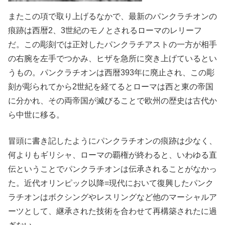
またこの項で取り上げるなかで、最新のパンクラチオンの
痕跡は西暦2、3世紀のモノとされるローマのレリーフ
だ。この彫刻では正対したパンクラチアストの一方が相手
の右腕を左手でつかみ、ヒザを急所に突き上げているとい
うもの。パンクラチオンは西暦393年に廃止され、この彫
刻が彫られてから2世紀を経てるとローマは西と東の帝国
に分かれ、その両帝国が滅びることで欧州の歴史は古代か
ら中世に移る。
冒頭に書き記したようにパンクラチオンの痕跡は少なく、
何よりもギリシャ、ローマの覇権が終わると、いわゆる直
伝ということでパンクラチオンは伝承されることがなかっ
た。近代オリンピック以降=現代において復興したパンク
ラチオンはボクシングやレスリングなど他のマーシャルア
ーツとして、継承された技術を合わせて再構築されたに過