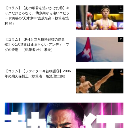
【コラム】【あの頃君を追いかけた⑥】キ
1
ックだけじゃなく、幼少期から凄いエピソ
ード満載の“天才少年”吉成名高（執筆者:安
村 発）
【コラム】【K-1と立ち技格闘技の歴史
2
⑥】K-1の進化は止まらない アンディ・フ
グの登場！（執筆者:松井 孝夫）
【コラム】【ファイター今昔物語③】2006
3
年の扇久保博正（執筆者：亀池 聖二朗）