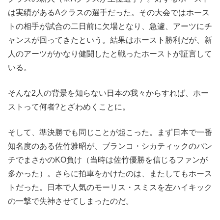
は実績があるAクラスの選手だった。その大会ではホース
トの相手が試合の二日前に欠場となり、急遽、アーツにチ
ャンスが回ってきたという。結果はホースト勝利だが、新
人のアーツがかなり健闘したと戦ったホーストが証言して
いる。
そんな2人の背景を知らない日本の我々からすれば、ホー
ストって何者?とざわめくことに。
そして、準決勝でも同じことが起こった。まず日本で一番
知名度のある佐竹雅昭が、ブランコ・シカティックのパン
チでまさかのKO負け（当時は佐竹優勝を信じるファンが
多かった）。さらに拍車をかけたのは、またしてもホース
トだった。日本で人気のモーリス・スミスを左ハイキック
の一撃で失神させてしまったのだ。