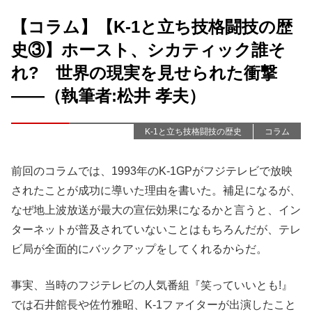
【コラム】【K-1と立ち技格闘技の歴
史③】ホースト、シカティック誰そ
れ? 世界の現実を見せられた衝撃
――（執筆者:松井 孝夫）
K-1と立ち技格闘技の歴史
コラム
前回のコラムでは、1993年のK-1GPがフジテレビで放映
されたことが成功に導いた理由を書いた。補足になるが、
なぜ地上波放送が最大の宣伝効果になるかと言うと、イン
ターネットが普及されていないことはもちろんだが、テレ
ビ局が全面的にバックアップをしてくれるからだ。
事実、当時のフジテレビの人気番組『笑っていいとも!』
では石井館長や佐竹雅昭、K-1ファイターが出演したこと