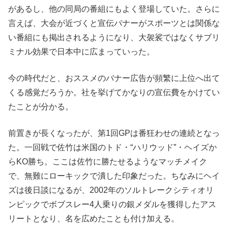
があるし、他の同局の番組にもよく登場していた。さらに
言えば、大会が近づくと宣伝バナーがスポーツとは関係な
い番組にも掲出されるようになり、大袈裟ではなくサブリ
ミナル効果で日本中に広まっていった。
今の時代だと、おススメのバナー広告が頻繁に上位へ出て
くる感覚だろうか。社を挙げてかなりの宣伝費をかけてい
たことが分かる。
前置きが長くなったが、第1回GPは番狂わせの連続となっ
た。一回戦で佐竹は米国のトド・“ハリウッド”・ヘイズか
らKO勝ち。ここは佐竹に勝たせるようなマッチメイク
で、無難にローキックで潰した印象だった。ちなみにヘイ
ズは後日談になるが、2002年のソルトレークシティオリ
ンピックでボブスレー4人乗りの銀メダルを獲得したアス
リートとなり、名を広めたことも付け加える。