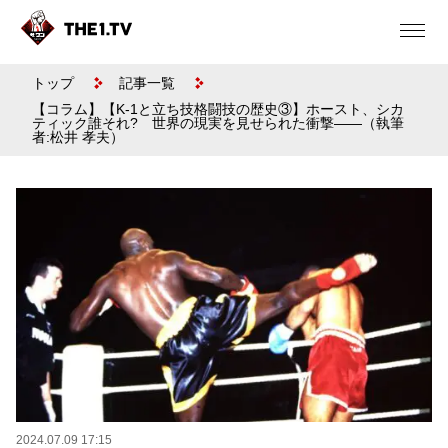
トップ
記事一覧
【コラム】【K-1と立ち技格闘技の歴史③】ホースト、シカ
ティック誰それ? 世界の現実を見せられた衝撃――（執筆
者:松井 孝夫）
2024.07.09 17:15