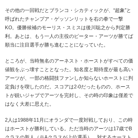
その他の一回戦だとブランコ・シカティックが、“超象”と
呼ばれたチャンプア・ゲッソンリットを右の拳で一撃
KO。優勝候補のモーリス・スミスは後川聡之から判定勝
利。あとは、もう一人の主役のピーター・アーツが勝てば
順当に注目選手が勝ち進むことになっていた。
ところが、当時無名のアーネスト・ホーストがすべての価
値観をぶっ壊すこととなった。知名度と期待度が最も高い
アーツが、一部の格闘技ファンしか知らないホーストに判
定負けを喫したのだ。スコアは2-0だったものの、ホース
トが鋭いジャブでアーツを完封し、その時の印象は僅差で
はなく大差に思えた。
2人は1988年11月にオランダで一度対戦しており、この時
はホーストが勝利している。ただ当時のアーツは17歳でB
クラスの新人（※Aクラスが上位選手）。対するホースト