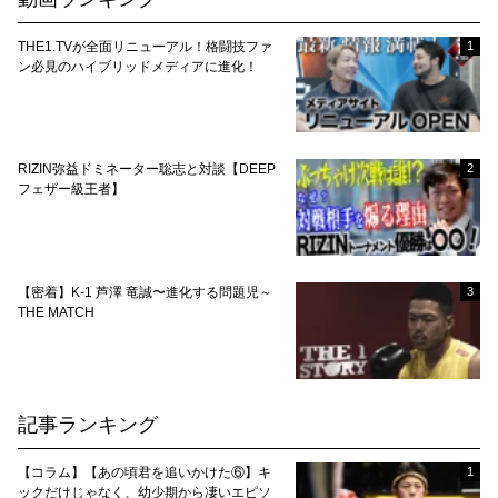
THE1.TVが全面リニューアル！格闘技ファ
1
ン必見のハイブリッドメディアに進化！
RIZIN弥益ドミネーター聡志と対談【DEEP
2
フェザー級王者】
【密着】K-1 芦澤 竜誠〜進化する問題児～
3
THE MATCH
記事ランキング
【コラム】【あの頃君を追いかけた⑥】キ
1
ックだけじゃなく、幼少期から凄いエピソ