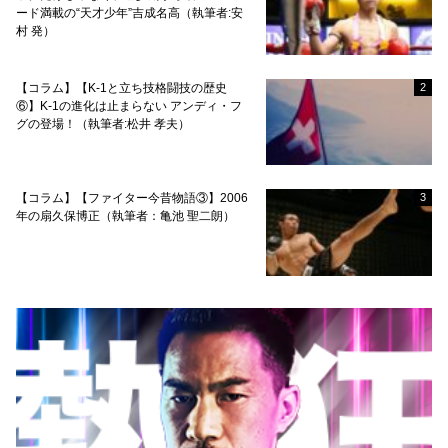
ード満載の“天才少年”吉成名高（執筆者:安
村 発）
【コラム】【K-1と立ち技格闘技の歴史
2
⑥】K-1の進化は止まらない アンディ・フ
グの登場！（執筆者:松井 孝夫）
【コラム】【ファイター今昔物語③】2006
3
年の扇久保博正（執筆者：亀池 聖二朗）