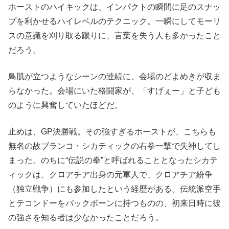
ホーストのハイキックは、インパクトの瞬間に足のスナッ
プを利かせるハイレベルのテクニック。一瞬にしてモーリ
スの意識を刈り取る蹴りに、言葉を失う人も多かったこと
だろう。
鳥肌が立つようなシーンの連続に、会場のどよめきが収ま
らなかった。会場にいた格闘家が、「すげぇー」と子ども
のように興奮していたほどだ。
止めは、GP決勝戦。その強すぎるホーストが、こちらも
無名の故ブランコ・シカティックの右拳一撃で失神してし
まった。のちに“伝説の拳”と呼ばれることとなったシカテ
ィックは、クロアチア出身の元軍人で、クロアチア紛争
（独立戦争）にも参加したという経歴がある。伝統派空手
とテコンドーをバックボーンに持つものの、初来日時に彼
の強さを知る者は少なかったことだろう。