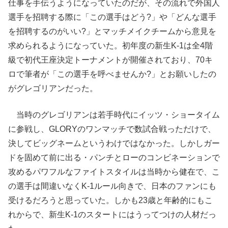
仕事を手伝うようになっていたのだが、その流れで外国人
選手を招聘する際に「この選手はどう?」や「どんな選手
を招聘するのがいい?」とマッチメイクチームから意見を
求められるようになっていた。初年度の新生K-1は全4階
級で初代王座決定トーナメントが開催されており、70キ
ロで筆者が「この選手を呼べませんか?」とお願いしたの
がグレゴリアンだった。
当時のグレゴリアンは若手時代にイッツ・ショータイム
に参戦し、GLORYのワンマッチで数試合戦っただけで、
決してビッグネームというわけではなかった。しかしガー
ドを固めて前に出る・パンチとローのコンビネーションで
攻めるパワフルなファイトスタイルは当時から健在で、こ
の選手は間違いなくK-1ルール向きで、日本のファンにも
受けるだろうと思っていた。しかも23歳と年齢的にもこ
れからで、新生K-1のスタートにはうってつけの人材だっ