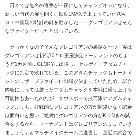
日本では無名の選手が一夜にしてチャンピオンになり、
新しい時代の扉を開く。旧K-1MAXで止まっていた70キ
ロ・中量級の時計の針を動かした――グレゴリアンはそん
なファイターだったと思っている。
せっかくなのでそんなグレゴリアンの裏話を一つ。実は
グレゴリアンは初代70キロ王座決定トーナメントのちょ
うど1カ月前にGLORYに出場し、セルゲイ・アダムチャ
ックに判定で敗れている。このアダムチャックもトーナメ
ントのリザーブファイトに出場が決まっていたため、試合
内容によっては勝ったアダムチャックを本戦に繰り上げる
可能性もあったのだが、サウスポーで技巧派のアダムチャ
ックよりも、好戦的なグレゴリアンの方が間違いなく試合
は面白いと思い「絶対にグレゴリアンの方がK-1向きの試
合をするから、トーナメントはグレゴリアンのままでいき
ましょう」とマッチメイクチームに進言し、直近の試合で