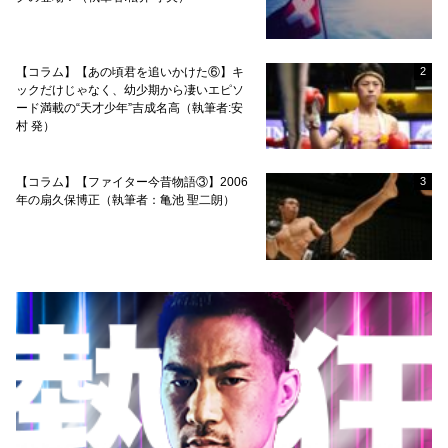
【コラム】【あの頃君を追いかけた⑥】キ
2
ックだけじゃなく、幼少期から凄いエピソ
ード満載の“天才少年”吉成名高（執筆者:安
村 発）
【コラム】【ファイター今昔物語③】2006
3
年の扇久保博正（執筆者：亀池 聖二朗）