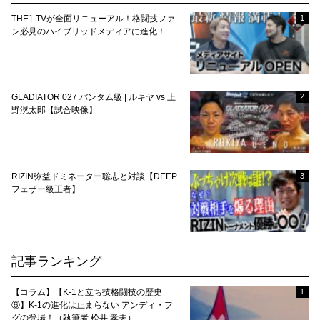
THE1.TVが全面リニューアル！格闘技ファ
1
ン必見のハイブリッドメディアに進化！
GLADIATOR 027 バンタム級 | ルキヤ vs 上
2
野滉太郎【試合映像】
RIZIN弥益ドミネーター聡志と対談【DEEP
3
フェザー級王者】
記事ランキング
【コラム】【K-1と立ち技格闘技の歴史
1
⑥】K-1の進化は止まらない アンディ・フ
グの登場！（執筆者:松井 孝夫）